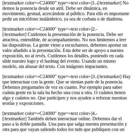
[textmarker color=»C24000″ type=»text color»]1.-[/textmarker] No
demos la ponencia desde un atril. Debe ser dinámica, en
movimiento, gestual, acercándote al público. Para ello es importante
pedir un micrófono inalámbrico, ya sea de corbata o de diadema.
[textmarker color=»C24000″ type=»text color»]2.-
[/textmarker] Cuidemos la presentación de la ponencia. Debe ser
atractiva, entendible, de acompañamiento. No nos limitemos a leer
las diapositivas. La gente viene a escucharnos, debemos aportar un
valor añadido a la presentación. Esta debe ser de apoyo a nuestra
exposición, no al revés. Cuidemos los detalles, poniendo en cada
slide nuestro logo y el hashtag del evento. Usando un mismo
modelo, sin abusar del texto. Con imágenes impactantes.
[textmarker color=»C24000″ type=»text color»]3.-[/textmarker] Hay
que interactuar con la gente. Que se sientan parte de la ponencia.
Debemos preguntarles de vez en cuanto. Por ejemplo para saber
cuánta gente en la sala ha hecho una cosa u otra. O cuántos tienen
algo y cuántos no. Que participen y nos ayuden a reforzar nuestras
teorías y exposiciones.
[textmarker color=»C24000″ type=»text color»]4.-
[/textmarker] También deben interactuar online. Debemos dar el
paso a la doble pantalla. Una para que salga nuestra presentación y
otra para que vayan saliendo todos los tuits que publiquen con un