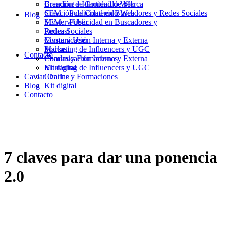
Branding e Identidad de Marca
Creación de Contenido Web
Creación de Contenido Web
SEM – Publicidad en Buscadores y Redes Sociales
Blog
SEM – Publicidad en Buscadores y
Mystery User
Redes Sociales
Podcast
Mystery User
Comunicación Interna y Externa
Podcast
Marketing de Influencers y UGC
Contacto
Comunicación Interna y Externa
Charlas y Formaciones
Marketing de Influencers y UGC
Kit digital
Caviar Online
Charlas y Formaciones
Blog
Kit digital
Contacto
7 claves para dar una ponencia
2.0
28/05/2015
21/04/2021
|
in
MarfiCom
|
by
Carles Fité