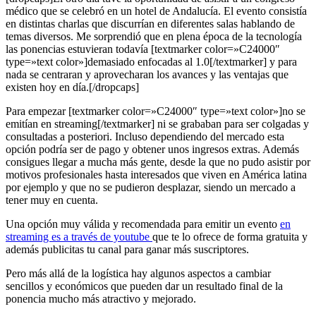
médico que se celebró en un hotel de Andalucía. El evento consistía
en distintas charlas que discurrían en diferentes salas hablando de
temas diversos. Me sorprendió que en plena época de la tecnología
las ponencias estuvieran todavía [textmarker color=»C24000″
type=»text color»]demasiado enfocadas al 1.0[/textmarker] y para
nada se centraran y aprovecharan los avances y las ventajas que
existen hoy en día.[/dropcaps]
Para empezar [textmarker color=»C24000″ type=»text color»]no se
emitían en streaming[/textmarker] ni se grababan para ser colgadas y
consultadas a posteriori. Incluso dependiendo del mercado esta
opción podría ser de pago y obtener unos ingresos extras. Además
consigues llegar a mucha más gente, desde la que no pudo asistir por
motivos profesionales hasta interesados que viven en América latina
por ejemplo y que no se pudieron desplazar, siendo un mercado a
tener muy en cuenta.
Una opción muy válida y recomendada para emitir un evento
en
streaming es a través de youtube
que te lo ofrece de forma gratuita y
además publicitas tu canal para ganar más suscriptores.
Pero más allá de la logística hay algunos aspectos a cambiar
sencillos y económicos que pueden dar un resultado final de la
ponencia mucho más atractivo y mejorado.