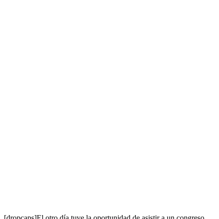
[dropcaps]El otro día tuve la oportunidad de asistir a un congreso