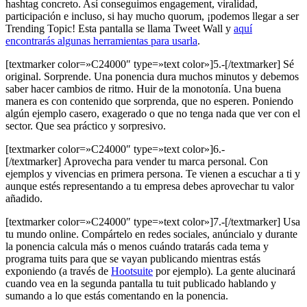
hashtag concreto. Así conseguimos engagement, viralidad,
participación e incluso, si hay mucho quorum, ¡podemos llegar a ser
Trending Topic! Esta pantalla se llama Tweet Wall y
aquí
encontrarás algunas herramientas para usarla
.
[textmarker color=»C24000″ type=»text color»]5.-[/textmarker] Sé
original. Sorprende. Una ponencia dura muchos minutos y debemos
saber hacer cambios de ritmo. Huir de la monotonía. Una buena
manera es con contenido que sorprenda, que no esperen. Poniendo
algún ejemplo casero, exagerado o que no tenga nada que ver con el
sector. Que sea práctico y sorpresivo.
[textmarker color=»C24000″ type=»text color»]6.-
[/textmarker] Aprovecha para vender tu marca personal. Con
ejemplos y vivencias en primera persona. Te vienen a escuchar a ti y
aunque estés representando a tu empresa debes aprovechar tu valor
añadido.
[textmarker color=»C24000″ type=»text color»]7.-[/textmarker] Usa
tu mundo online. Compártelo en redes sociales, anúncialo y durante
la ponencia calcula más o menos cuándo tratarás cada tema y
programa tuits para que se vayan publicando mientras estás
exponiendo (a través de
Hootsuite
por ejemplo). La gente alucinará
cuando vea en la segunda pantalla tu tuit publicado hablando y
sumando a lo que estás comentando en la ponencia.