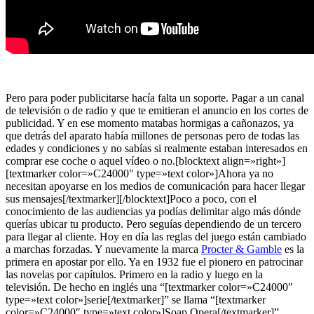
Pero para poder publicitarse hacía falta un soporte. Pagar a un canal
de televisión o de radio y que te emitieran el anuncio en los cortes de
publicidad. Y en ese momento matabas hormigas a cañonazos, ya
que detrás del aparato había millones de personas pero de todas las
edades y condiciones y no sabías si realmente estaban interesados en
comprar ese coche o aquel vídeo o no.[blocktext align=»right»]
[textmarker color=»C24000″ type=»text color»]Ahora ya no
necesitan apoyarse en los medios de comunicación para hacer llegar
sus mensajes[/textmarker][/blocktext]Poco a poco, con el
conocimiento de las audiencias ya podías delimitar algo más dónde
querías ubicar tu producto. Pero seguías dependiendo de un tercero
para llegar al cliente. Hoy en día las reglas del juego están cambiado
a marchas forzadas. Y nuevamente la marca
Procter & Gamble
es la
primera en apostar por ello. Ya en 1932 fue el pionero en patrocinar
las novelas por capítulos. Primero en la radio y luego en la
televisión. De hecho en inglés una “[textmarker color=»C24000″
type=»text color»]serie[/textmarker]” se llama “[textmarker
color=»C24000″ type=»text color»]Soap Opera[/textmarker]”