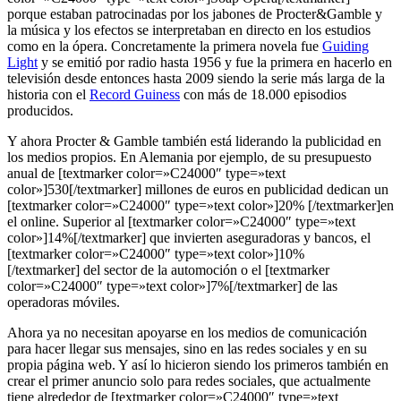
porque estaban patrocinadas por los jabones de Procter&Gamble y
la música y los efectos se interpretaban en directo en los estudios
como en la ópera. Concretamente la primera novela fue
Guiding
Light
y se emitió por radio hasta 1956 y fue la primera en hacerlo en
televisión desde entonces hasta 2009 siendo la serie más larga de la
historia con el
Record Guiness
con más de 18.000 episodios
producidos.
Y ahora Procter & Gamble también está liderando la publicidad en
los medios propios. En Alemania por ejemplo, de su presupuesto
anual de [textmarker color=»C24000″ type=»text
color»]530[/textmarker] millones de euros en publicidad dedican un
[textmarker color=»C24000″ type=»text color»]20% [/textmarker]en
el online. Superior al [textmarker color=»C24000″ type=»text
color»]14%[/textmarker] que invierten aseguradoras y bancos, el
[textmarker color=»C24000″ type=»text color»]10%
[/textmarker] del sector de la automoción o el [textmarker
color=»C24000″ type=»text color»]7%[/textmarker] de las
operadoras móviles.
Ahora ya no necesitan apoyarse en los medios de comunicación
para hacer llegar sus mensajes, sino en las redes sociales y en su
propia página web. Y así lo hicieron siendo los primeros también en
crear el primer anuncio solo para redes sociales, que actualmente
tiene alrededor de [textmarker color=»C24000″ type=»text