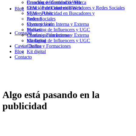
Branding e Identidad de Marca
Creación de Contenido Web
Creación de Contenido Web
SEM – Publicidad en Buscadores y Redes Sociales
Blog
SEM – Publicidad en Buscadores y
Mystery User
Redes Sociales
Podcast
Mystery User
Comunicación Interna y Externa
Podcast
Marketing de Influencers y UGC
Contacto
Comunicación Interna y Externa
Charlas y Formaciones
Marketing de Influencers y UGC
Kit digital
Caviar Online
Charlas y Formaciones
Blog
Kit digital
Contacto
Algo está pasando en la
publicidad
02/10/2014
|
in
MarfiCom
|
by
Carles Fité