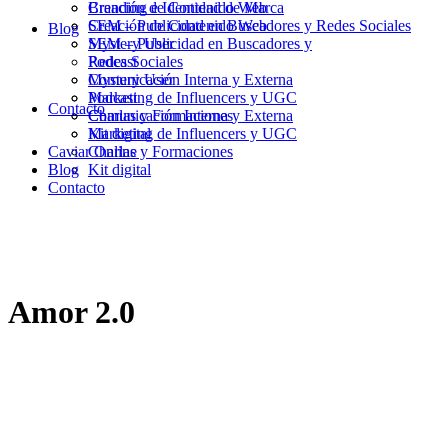
Branding e Identidad de Marca
Creación de Contenido Web
Creación de Contenido Web
SEM – Publicidad en Buscadores y Redes Sociales
Blog
SEM – Publicidad en Buscadores y
Mystery User
Redes Sociales
Podcast
Mystery User
Comunicación Interna y Externa
Podcast
Marketing de Influencers y UGC
Contacto
Comunicación Interna y Externa
Charlas y Formaciones
Marketing de Influencers y UGC
Kit digital
Caviar Online
Charlas y Formaciones
Blog
Kit digital
Contacto
Amor 2.0
17/02/2014
|
in
MarfiCom
|
by
MarfiCom