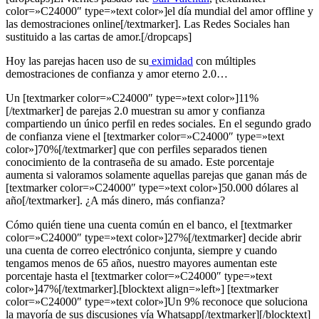
color=»C24000″ type=»text color»]el día mundial del amor offline y
las demostraciones online[/textmarker]. Las Redes Sociales han
sustituido a las cartas de amor.[/dropcaps]
Hoy las parejas hacen uso de su
eximidad
con múltiples
demostraciones de confianza y amor eterno 2.0…
Un [textmarker color=»C24000″ type=»text color»]11%
[/textmarker] de parejas 2.0 muestran su amor y confianza
compartiendo un único perfil en redes sociales. En el segundo grado
de confianza viene el [textmarker color=»C24000″ type=»text
color»]70%[/textmarker] que con perfiles separados tienen
conocimiento de la contraseña de su amado. Este porcentaje
aumenta si valoramos solamente aquellas parejas que ganan más de
[textmarker color=»C24000″ type=»text color»]50.000 dólares al
año[/textmarker]. ¿A más dinero, más confianza?
Cómo quién tiene una cuenta común en el banco, el [textmarker
color=»C24000″ type=»text color»]27%[/textmarker] decide abrir
una cuenta de correo electrónico conjunta, siempre y cuando
tengamos menos de 65 años, nuestro mayores aumentan este
porcentaje hasta el [textmarker color=»C24000″ type=»text
color»]47%[/textmarker].[blocktext align=»left»] [textmarker
color=»C24000″ type=»text color»]Un 9% reconoce que soluciona
la mayoría de sus discusiones vía Whatsapp[/textmarker][/blocktext]