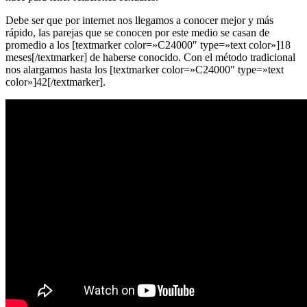
Debe ser que por internet nos llegamos a conocer mejor y más
rápido, las parejas que se conocen por este medio se casan de
promedio a los [textmarker color=»C24000″ type=»text color»]18
meses[/textmarker] de haberse conocido. Con el método tradicional
nos alargamos hasta los [textmarker color=»C24000″ type=»text
color»]42[/textmarker].