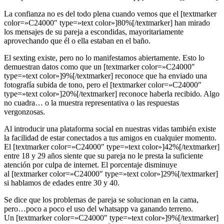
La confianza no es del todo plena cuando vemos que el [textmarker
color=»C24000″ type=»text color»]80%[/textmarker] han mirado
los mensajes de su pareja a escondidas, mayoritariamente
aprovechando que él o ella estaban en el baño.
El sexting existe, pero no lo manifestamos abiertamente. Esto lo
demuestran datos como que un [textmarker color=»C24000″
type=»text color»]9%[/textmarker] reconoce que ha enviado una
fotografía subida de tono, pero el [textmarker color=»C24000″
type=»text color»]20%[/textmarker] reconoce haberla recibido. Algo
no cuadra… o la muestra representativa o las respuestas
vergonzosas.
Al introducir una plataforma social en nuestras vidas también existe
la facilidad de estar conectados a tus amigos en cualquier momento.
El [textmarker color=»C24000″ type=»text color»]42%[/textmarker]
entre 18 y 29 años siente que su pareja no le presta la suficiente
atención por culpa de internet. El porcentaje disminuye
al [textmarker color=»C24000″ type=»text color»]29%[/textmarker]
si hablamos de edades entre 30 y 40.
Se dice que los problemas de pareja se solucionan en la cama,
pero…poco a poco el uso del whatsapp va ganando terreno.
Un [textmarker color=»C24000″ type=»text color»]9%[/textmarker]