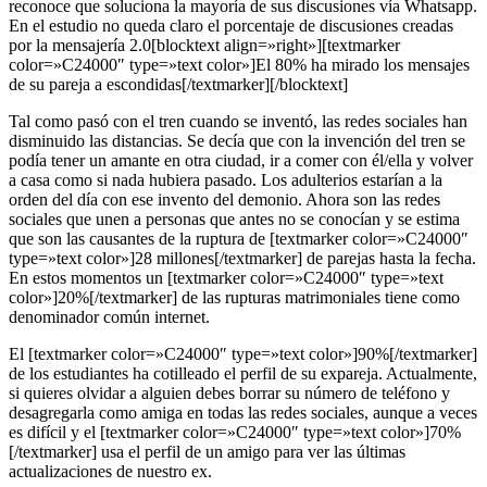
reconoce que soluciona la mayoría de sus discusiones vía Whatsapp.
En el estudio no queda claro el porcentaje de discusiones creadas
por la mensajería 2.0[blocktext align=»right»][textmarker
color=»C24000″ type=»text color»]El 80% ha mirado los mensajes
de su pareja a escondidas[/textmarker][/blocktext]
Tal como pasó con el tren cuando se inventó, las redes sociales han
disminuido las distancias. Se decía que con la invención del tren se
podía tener un amante en otra ciudad, ir a comer con él/ella y volver
a casa como si nada hubiera pasado. Los adulterios estarían a la
orden del día con ese invento del demonio. Ahora son las redes
sociales que unen a personas que antes no se conocían y se estima
que son las causantes de la ruptura de [textmarker color=»C24000″
type=»text color»]28 millones[/textmarker] de parejas hasta la fecha.
En estos momentos un [textmarker color=»C24000″ type=»text
color»]20%[/textmarker] de las rupturas matrimoniales tiene como
denominador común internet.
El [textmarker color=»C24000″ type=»text color»]90%[/textmarker]
de los estudiantes ha cotilleado el perfil de su expareja. Actualmente,
si quieres olvidar a alguien debes borrar su número de teléfono y
desagregarla como amiga en todas las redes sociales, aunque a veces
es difícil y el [textmarker color=»C24000″ type=»text color»]70%
[/textmarker] usa el perfil de un amigo para ver las últimas
actualizaciones de nuestro ex.