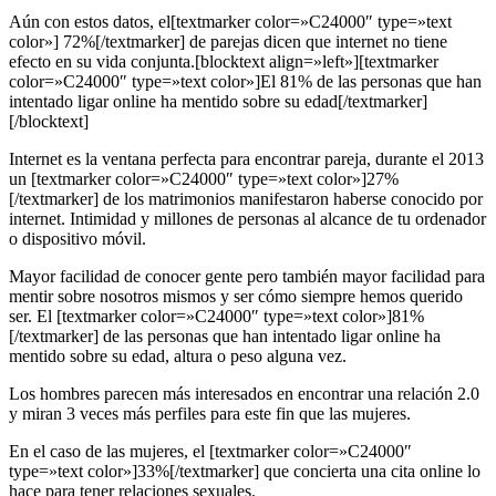
Aún con estos datos, el[textmarker color=»C24000″ type=»text
color»] 72%[/textmarker] de parejas dicen que internet no tiene
efecto en su vida conjunta.[blocktext align=»left»][textmarker
color=»C24000″ type=»text color»]El 81% de las personas que han
intentado ligar online ha mentido sobre su edad[/textmarker]
[/blocktext]
Internet es la ventana perfecta para encontrar pareja, durante el 2013
un [textmarker color=»C24000″ type=»text color»]27%
[/textmarker] de los matrimonios manifestaron haberse conocido por
internet. Intimidad y millones de personas al alcance de tu ordenador
o dispositivo móvil.
Mayor facilidad de conocer gente pero también mayor facilidad para
mentir sobre nosotros mismos y ser cómo siempre hemos querido
ser. El [textmarker color=»C24000″ type=»text color»]81%
[/textmarker] de las personas que han intentado ligar online ha
mentido sobre su edad, altura o peso alguna vez.
Los hombres parecen más interesados en encontrar una relación 2.0
y miran 3 veces más perfiles para este fin que las mujeres.
En el caso de las mujeres, el [textmarker color=»C24000″
type=»text color»]33%[/textmarker] que concierta una cita online lo
hace para tener relaciones sexuales.