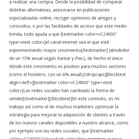
a realizar una compra. Desde la posibilidad de comparar
distintas alternativas, asesorarse en publicaciones
especializadas online, recoger opiniones de amigos y
conocidos, o por las facilidades de acceso que este medio
brinda, todo ayuda a que [textmarker color=»C24000″
type=»text color»]el canal internet sea el que esté
experimentando mayor crecimiento[/textmarker] (alrededor
de un 15% anual según Kantar y Pwc), de hecho el único
dónde este crecimiento es positivo para muchos sectores
(como el hotelero, con un 6% anual).[/dropcaps][blocktext
align=»left»][textmarker color=»C24000″ type=»text
color»]Las redes sociales han cambiado la forma de
vender[/textmarker][/blocktext]En este contexto, es mi
trabajo así como el de muchos marketers optimizar la
estrategia para mejorar la adquisición de clientes a través
de los nuevos canales disponibles a nuestro alcance, como
por ejemplo son las redes sociales, que [textmarker
color=»C24000″ type=»text color»]nos permiten acercar