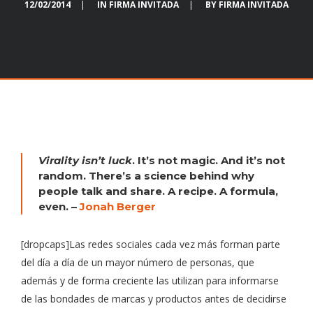
12/02/2014
|
IN
FIRMA INVITADA
|
BY
FIRMA INVITADA
Virality isn’t luck
. It’s not magic. And it’s not
random. There’s a science behind why
people talk and share. A recipe. A formula,
even. –
Jonah Berger
[dropcaps]Las redes sociales cada vez más forman parte
del día a día de un mayor número de personas, que
además y de forma creciente las utilizan para informarse
de las bondades de marcas y productos antes de decidirse