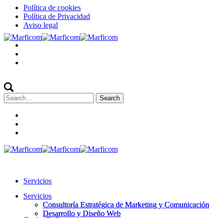
Política de cookies
Política de Privacidad
Aviso legal
Search
for:
Servicios
Servicios
Consultoría Estratégica de Marketing y Comunicación
Consultoría Estratégica de Marketing y Comunicación
Desarrollo y Diseño Web
Desarrollo y Diseño Web