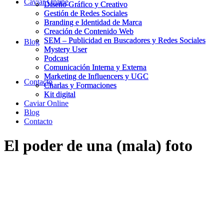
Caviar Online
Diseño Gráfico y Creativo
Diseño Gráfico y Creativo
Gestión de Redes Sociales
Gestión de Redes Sociales
Branding e Identidad de Marca
Branding e Identidad de Marca
Creación de Contenido Web
Creación de Contenido Web
SEM – Publicidad en Buscadores y Redes Sociales
SEM – Publicidad en Buscadores y Redes Sociales
Blog
Mystery User
Mystery User
Podcast
Podcast
Comunicación Interna y Externa
Comunicación Interna y Externa
Marketing de Influencers y UGC
Marketing de Influencers y UGC
Contacto
Charlas y Formaciones
Charlas y Formaciones
Kit digital
Kit digital
Caviar Online
Blog
Contacto
El poder de una (mala) foto
24/06/2020
23/06/2020
|
in
Contenido
,
Periodismo
|
by
Albert Solé