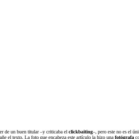
r de un buen titular –y criticaba el
clickbaiting
–, pero este no es el ún
e el texto. La foto que encabeza este artículo la hizo una
fotógrafa
co