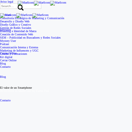
Aviso legal
Search
for:
Servicios
Consultoría Estratégica de Marketing y Comunicación
Desarrollo y Diseño Web
Diseño Gráfico y Creativo
Gestión de Redes Sociales
Servicios
Branding e Identidad de Marca
Creación de Contenido Web
SEM – Publicidad en Buscadores y Redes Sociales
Mystery User
Podcast
Comunicación Interna y Externa
Marketing de Influencers y UGC
Caviar Online
Charlas y Formaciones
Kit digital
Caviar Online
Blog
Contacto
Blog
El valor de un Smartphone
30/10/2014
|
in
MarfiCom
|
by
Carles Fité
Contacto