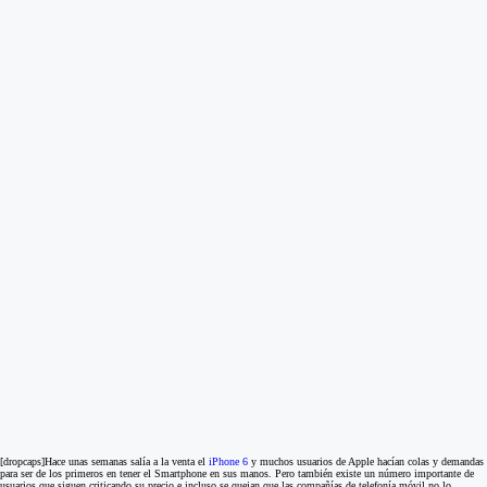
[dropcaps]Hace unas semanas salía a la venta el
iPhone 6
y muchos usuarios de Apple hacían colas y demandas
para ser de los primeros en tener el Smartphone en sus manos. Pero también existe un número importante de
usuarios que siguen criticando su precio e incluso se quejan que las compañías de telefonía móvil no lo