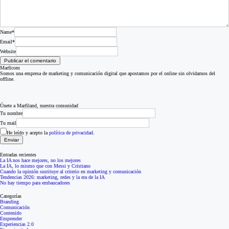
Name*
Email*
Website
Marficom
Somos una empresa de marketing y comunicación digital que apostamos por el online sin olvidarnos del
offline.
Únete a Marfiland, nuestra comunidad
Tu nombre
Tu mail
He leído y acepto la
política de privacidad
.
Entradas recientes
La IA nos hace mejores, no los mejores
La IA, lo mismo que con Messi y Cristiano
Cuando la opinión sustituye al criterio en marketing y comunicación
Tendencias 2026: marketing, redes y la era de la IA
No hay tiempo para embaucadores
Categorías
Branding
Comunicación
Contenido
Emprender
Experiencias 2.0