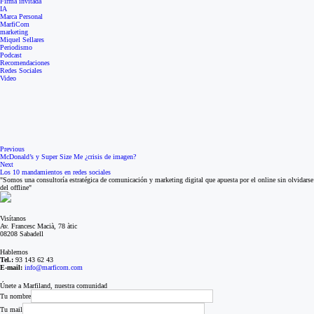
Firma invitada
IA
Marca Personal
MarfiCom
marketing
Miquel Sellares
Periodismo
Podcast
Recomendaciones
Redes Sociales
Video
Previous
McDonald’s y Super Size Me ¿crisis de imagen?
Next
Los 10 mandamientos en redes sociales
"Somos una consultoría estratégica de comunicación y marketing digital que apuesta por el online sin olvidarse
del offline"
Visítanos
Av. Francesc Macià, 78 àtic
08208 Sabadell
Hablemos
Tel.:
93 143 62 43
E-mail:
info@marficom.com
Únete a Marfiland, nuestra comunidad
Tu nombre
Tu mail