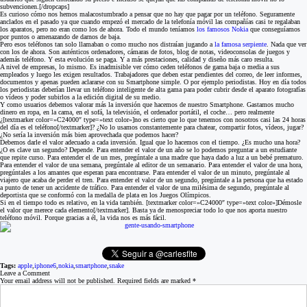
subvencionen.[/dropcaps]
Es curioso cómo nos hemos malacostumbrado a pensar que no hay que pagar por un teléfono. Seguramente
anclados en el pasado ya que cuando empezó el mercado de la telefonía móvil las compañías casi te regalaban
los aparatos, pero no eran como los de ahora. Todo el mundo teníamos
los famosos Nokia
que conseguíamos
por puntos o amenazando de darnos de baja.
Pero esos teléfonos tan solo llamaban o como mucho nos distraían jugando a
la famosa serpiente
. Nada que ver
con los de ahora. Son auténticos ordenadores, cámaras de fotos, blog de notas, videoconsolas de juegos y
además teléfono. Y esta evolución se paga. Y a más prestaciones, calidad y diseño más caro resulta.
A nivel de empresas, lo mismo. Es inadmisible ver cómo ceden teléfonos de gama baja o media a sus
empleados y luego les exigen resultados. Trabajadores que deben estar pendientes del correo, de leer informes,
documentos y apenas pueden aclararse con su Smartphone simple. O por ejemplo periodistas. Hoy en día todos
los periodistas deberían llevar un teléfono inteligente de alta gama para poder cubrir desde el aparato fotografías
o vídeos y poder subirlos a la edición digital de su medio.
Y como usuarios debemos valorar más la inversión que hacemos de nuestro Smartphone. Gastamos mucho
dinero en ropa, en la cama, en el sofá, la televisión, el ordenador portátil, el coche… pero realmente
¿[textmarker color=»C24000″ type=»text color»]no es cierto que lo que tenemos con nosotros casi las 24 horas
del día es el teléfono[/textmarker]? ¿No lo usamos constantemente para chatear, compartir fotos, vídeos, jugar?
¿No sería la inversión más bien aprovechada que podemos hacer?
Debemos darle el valor adecuado a cada inversión. Igual que lo hacemos con el tiempo. ¿Es mucho una hora?
¿O es clave un segundo? Depende. Para entender el valor de un año se lo podemos preguntar a un estudiante
que repite curso. Para entender el de un mes, pregúntale a una madre que haya dado a luz a un bebé prematuro.
Para entender el valor de una semana, pregúntale al editor de un semanario. Para entender el valor de una hora,
pregúntales a los amantes que esperan para encontrarse. Para entender el valor de un minuto, pregúntale al
viajero que acaba de perder el tren. Para entender el valor de un segundo, pregúntale a la persona que ha estado
a punto de tener un accidente de tráfico. Para entender el valor de una milésima de segundo, pregúntale al
deportista que se conformó con la medalla de plata en los Juegos Olímpicos.
Si en el tiempo todo es relativo, en la vida también. [textmarker color=»C24000″ type=»text color»]Démosle
el valor que merece cada elemento[/textmarker]. Basta ya de menospreciar todo lo que nos aporta nuestro
teléfono móvil. Porque gracias a él, la vida nos es más fácil.
Tags:
apple
,
iphone6
,
nokia
,
smartphone
,
snake
Leave a Comment
Your email address will not be published. Required fields are marked
*