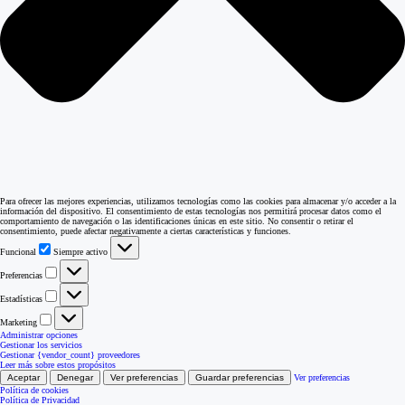
Para ofrecer las mejores experiencias, utilizamos tecnologías como las cookies para almacenar y/o acceder a la
información del dispositivo. El consentimiento de estas tecnologías nos permitirá procesar datos como el
comportamiento de navegación o las identificaciones únicas en este sitio. No consentir o retirar el
consentimiento, puede afectar negativamente a ciertas características y funciones.
Funcional
Funcional
Siempre activo
Preferencias
Preferencias
Estadísticas
Estadísticas
Marketing
Marketing
Administrar opciones
Gestionar los servicios
Gestionar {vendor_count} proveedores
Leer más sobre estos propósitos
Aceptar
Denegar
Ver preferencias
Guardar preferencias
Ver preferencias
Política de cookies
Política de Privacidad