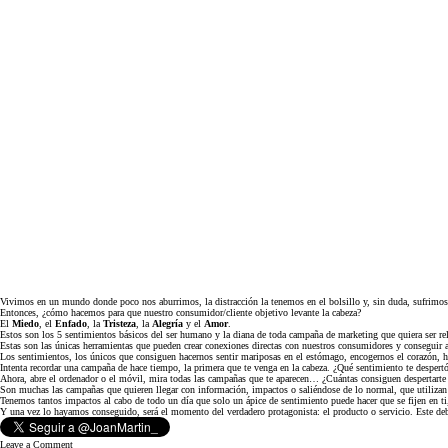
Vivimos en un mundo donde poco nos aburrimos, la distracción la tenemos en el bolsillo y, sin duda, sufrimo
Entonces, ¿
cómo hacemos para que nuestro consumidor/cliente objetivo levante la cabez
a?
El
Miedo
, el
Enfado
, la
Tristeza
, la
Alegría
y el
Amor
.
Estos son los 5 sentimientos básicos del ser humano y la diana de toda campaña de marketing que quiera ser relev
Estas son las únicas herramientas que pueden crear conexiones directas con nuestros consumidores y conseguir a
Los sentimientos, los únicos que consiguen hacernos sentir mariposas en el estómago, encogernos el corazón, hacer
Intenta recordar una campaña de hace tiempo, la primera que te venga en la cabeza. ¿Qué sentimiento te despert
Ahora, abre el ordenador o el móvil, mira todas las campañas que te aparecen… ¿Cuántas consiguen despertarte
Son muchas las campañas que quieren llegar con información, impactos o saliéndose de lo normal, que utilizan l
Tenemos tantos impactos al cabo de todo un día que solo un ápice de sentimiento puede hacer que se fijen en t
Y una vez lo hayamos conseguido, será el momento del verdadero protagonista: el producto o servicio. Este debe
Leave a Comment