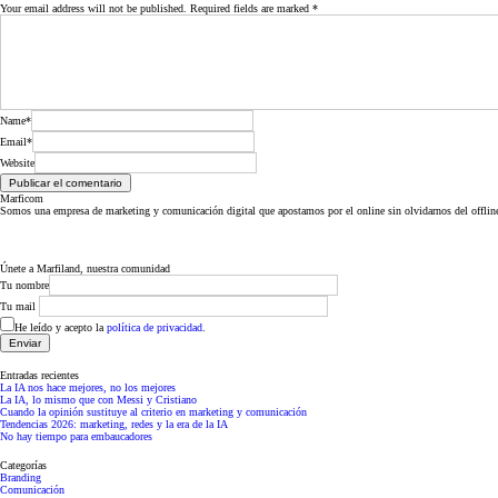
Your email address will not be published. Required fields are marked
*
Name*
Email*
Website
Marficom
Somos una empresa de marketing y comunicación digital que apostamos por el online sin olvidarnos del offlin
Únete a Marfiland, nuestra comunidad
Tu nombre
Tu mail
He leído y acepto la
política de privacidad
.
Entradas recientes
La IA nos hace mejores, no los mejores
La IA, lo mismo que con Messi y Cristiano
Cuando la opinión sustituye al criterio en marketing y comunicación
Tendencias 2026: marketing, redes y la era de la IA
No hay tiempo para embaucadores
Categorías
Branding
Comunicación