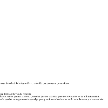
entonces introducir la información o contenido que queremos promocionar.
ar dentro de ti y en tu recuerdo.
tadísticas hemos perdido el norte. Queremos grandes acciones, pero nos olvidamos de lo más importante.
 solo quedará un vago recuerdo que algo pasó y un fuerte vínculo o recuerdo entre la marca y el consumidor.