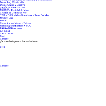
Desarrollo y Diseño Web
Diseño Gráfico y Creativo
Gestión de Redes Sociales
Servicios
Branding e Identidad de Marca
Creación de Contenido Web
SEM – Publicidad en Buscadores y Redes Sociales
Mystery User
Podcast
Comunicación Interna y Externa
Marketing de Influencers y UGC
Caviar Online
Charlas y Formaciones
Kit digital
Caviar Online
Blog
Contacto
¡Es hora de despertar a los sentimientos!
28/09/2022
|
in
marketing
|
by
Joan Martín
Blog
Contacto