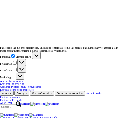
Para ofrecer las mejores experiencias, utilizamos tecnologías como las cookies para almacenar y/o acceder a la i
puede afectar negativamente a ciertas características y funciones.
Funcional
Funcional
Siempre activo
Preferencias
Preferencias
Estadísticas
Estadísticas
Marketing
Marketing
Administrar opciones
Gestionar los servicios
Gestionar {vendor_count} proveedores
Leer más sobre estos propósitos
Aceptar
Denegar
Ver preferencias
Guardar preferencias
Ver preferencias
Política de cookies
Política de Privacidad
Aviso legal
Search
for:
Servicios
Consultoría Estratégica de Marketing y Comunicación