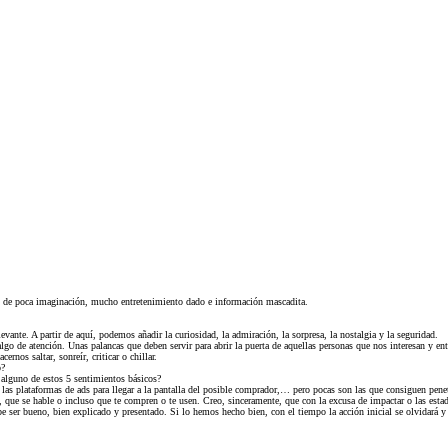
s de poca imaginación, mucho entretenimiento dado e información mascadita.
ante. A partir de aquí, podemos añadir la curiosidad, la admiración, la sorpresa, la nostalgia y la seguridad.
lgo de atención. Unas palancas que deben servir para abrir la puerta de aquellas personas que nos interesan y 
nos saltar, sonreír, criticar o chillar.
ó?
 alguno de estos 5 sentimientos básicos?
as plataformas de ads para llegar a la pantalla del posible comprador,… pero pocas son las que consiguen penetr
i, que se hable o incluso que te compren o te usen. Creo, sinceramente, que con la excusa de impactar o las es
 ser bueno, bien explicado y presentado. Si lo hemos hecho bien, con el tiempo la acción inicial se olvidará y