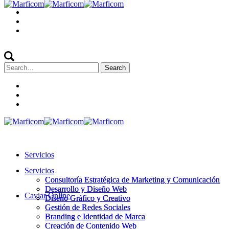
Search
for:
Servicios
Servicios
Consultoría Estratégica de Marketing y Comunicación
Consultoría Estratégica de Marketing y Comunicación
Desarrollo y Diseño Web
Desarrollo y Diseño Web
Caviar Online
Diseño Gráfico y Creativo
Diseño Gráfico y Creativo
Gestión de Redes Sociales
Gestión de Redes Sociales
Branding e Identidad de Marca
Branding e Identidad de Marca
Creación de Contenido Web
Creación de Contenido Web