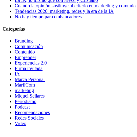
La IA, lo mismo que con Messi y Cristiano
Cuando la opinión sustituye al criterio en marketing y comunic
Tendencias 2026: marketing, redes y la era de la IA
No hay tiempo para embaucadores
Categorías
Branding
Comunicación
Contenido
Emprender
Experiencias 2.0
Firma invitada
IA
Marca Personal
MarfiCom
marketing
Miquel Sellares
Periodismo
Podcast
Recomendaciones
Redes Sociales
Video