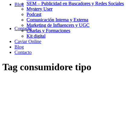
SEM – Publicidad en Buscadores y Redes Sociales
SEM – Publicidad en Buscadores y Redes Sociales
Blog
Mystery User
Mystery User
Podcast
Podcast
Comunicación Interna y Externa
Comunicación Interna y Externa
Marketing de Influencers y UGC
Marketing de Influencers y UGC
Contacto
Charlas y Formaciones
Charlas y Formaciones
Kit digital
Kit digital
Caviar Online
Blog
Contacto
Tag
consumidore tipo