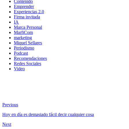
Contenido
Emprender
Experiencias 2.0
Firma invitada
IA
Marca Personal
MarfiCom
marketing
Miquel Sellares
Periodismo
Podcast
Recomendaciones
Redes Sociales
Video
Previous
Hoy en día es demasiado fácil decir cualquier cosa
Next