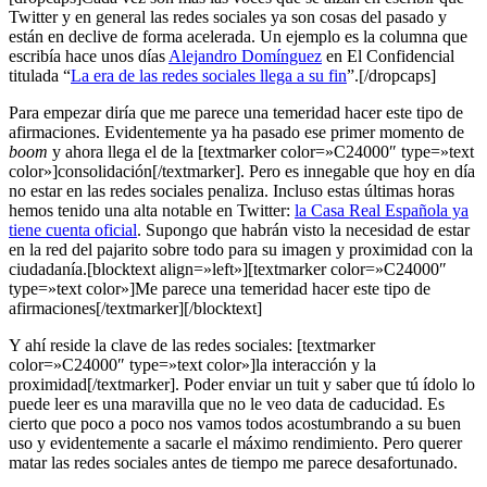
Twitter y en general las redes sociales ya son cosas del pasado y
están en declive de forma acelerada. Un ejemplo es la columna que
escribía hace unos días
Alejandro Domínguez
en El Confidencial
titulada “
La era de las redes sociales llega a su fin
”.[/dropcaps]
Para empezar diría que me parece una temeridad hacer este tipo de
afirmaciones. Evidentemente ya ha pasado ese primer momento de
boom
y ahora llega el de la [textmarker color=»C24000″ type=»text
color»]consolidación[/textmarker]. Pero es innegable que hoy en día
no estar en las redes sociales penaliza. Incluso estas últimas horas
hemos tenido una alta notable en Twitter:
la Casa Real Española ya
tiene cuenta oficial
. Supongo que habrán visto la necesidad de estar
en la red del pajarito sobre todo para su imagen y proximidad con la
ciudadanía.[blocktext align=»left»][textmarker color=»C24000″
type=»text color»]Me parece una temeridad hacer este tipo de
afirmaciones[/textmarker][/blocktext]
Y ahí reside la clave de las redes sociales: [textmarker
color=»C24000″ type=»text color»]la interacción y la
proximidad[/textmarker]. Poder enviar un tuit y saber que tú ídolo lo
puede leer es una maravilla que no le veo data de caducidad. Es
cierto que poco a poco nos vamos todos acostumbrando a su buen
uso y evidentemente a sacarle el máximo rendimiento. Pero querer
matar las redes sociales antes de tiempo me parece desafortunado.