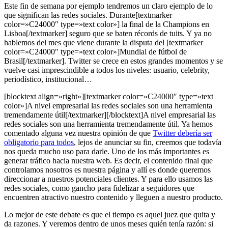
Este fin de semana por ejemplo tendremos un claro ejemplo de lo
que significan las redes sociales. Durante[textmarker
color=»C24000″ type=»text color»] la final de la Champions en
Lisboa[/textmarker] seguro que se baten récords de tuits. Y ya no
hablemos del mes que viene durante la disputa del [textmarker
color=»C24000″ type=»text color»]Mundial de fútbol de
Brasil[/textmarker]. Twitter se crece en estos grandes momentos y se
vuelve casi imprescindible a todos los niveles: usuario, celebrity,
periodístico, institucional…
[blocktext align=»right»][textmarker color=»C24000″ type=»text
color»]A nivel empresarial las redes sociales son una herramienta
tremendamente útil[/textmarker][/blocktext]A nivel empresarial las
redes sociales son una herramienta tremendamente útil. Ya hemos
comentado alguna vez nuestra opinión de que
Twitter debería ser
obligatorio para todos
, lejos de anunciar su fin, creemos que todavía
nos queda mucho uso para darle. Uno de los más importantes es
generar tráfico hacia nuestra web. Es decir, el contenido final que
controlamos nosotros es nuestra página y allí es donde queremos
direccionar a nuestros potenciales clientes. Y para ello usamos las
redes sociales, como gancho para fidelizar a seguidores que
encuentren atractivo nuestro contenido y lleguen a nuestro producto.
Lo mejor de este debate es que el tiempo es aquel juez que quita y
da razones. Y veremos dentro de unos meses quién tenía razón: si