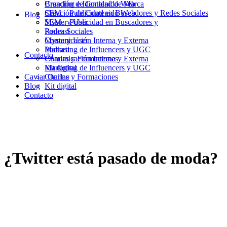
Branding e Identidad de Marca
Creación de Contenido Web
Creación de Contenido Web
SEM – Publicidad en Buscadores y Redes Sociales
Blog
SEM – Publicidad en Buscadores y
Mystery User
Redes Sociales
Podcast
Mystery User
Comunicación Interna y Externa
Podcast
Marketing de Influencers y UGC
Contacto
Comunicación Interna y Externa
Charlas y Formaciones
Marketing de Influencers y UGC
Kit digital
Caviar Online
Charlas y Formaciones
Blog
Kit digital
Contacto
¿Twitter está pasado de moda?
22/05/2014
|
in
MarfiCom
|
by
Carles Fité