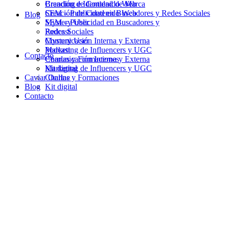
Branding e Identidad de Marca
Creación de Contenido Web
Creación de Contenido Web
SEM – Publicidad en Buscadores y Redes Sociales
Blog
SEM – Publicidad en Buscadores y
Mystery User
Redes Sociales
Podcast
Mystery User
Comunicación Interna y Externa
Podcast
Marketing de Influencers y UGC
Contacto
Comunicación Interna y Externa
Charlas y Formaciones
Marketing de Influencers y UGC
Kit digital
Caviar Online
Charlas y Formaciones
Blog
Kit digital
Contacto