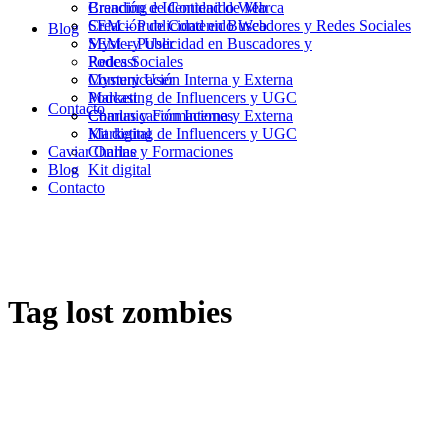
Branding e Identidad de Marca
Creación de Contenido Web
Creación de Contenido Web
SEM – Publicidad en Buscadores y Redes Sociales
Blog
SEM – Publicidad en Buscadores y
Mystery User
Redes Sociales
Podcast
Mystery User
Comunicación Interna y Externa
Podcast
Marketing de Influencers y UGC
Contacto
Comunicación Interna y Externa
Charlas y Formaciones
Marketing de Influencers y UGC
Kit digital
Caviar Online
Charlas y Formaciones
Blog
Kit digital
Contacto
Tag
lost zombies