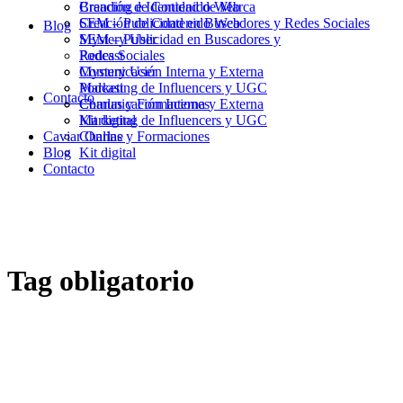
Branding e Identidad de Marca
Creación de Contenido Web
Creación de Contenido Web
SEM – Publicidad en Buscadores y Redes Sociales
Blog
SEM – Publicidad en Buscadores y
Mystery User
Redes Sociales
Podcast
Mystery User
Comunicación Interna y Externa
Podcast
Marketing de Influencers y UGC
Contacto
Comunicación Interna y Externa
Charlas y Formaciones
Marketing de Influencers y UGC
Kit digital
Caviar Online
Charlas y Formaciones
Blog
Kit digital
Contacto
Tag
obligatorio