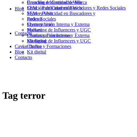
Branding e Identidad de Marca
Creación de Contenido Web
Creación de Contenido Web
SEM – Publicidad en Buscadores y Redes Sociales
Blog
SEM – Publicidad en Buscadores y
Mystery User
Redes Sociales
Podcast
Mystery User
Comunicación Interna y Externa
Podcast
Marketing de Influencers y UGC
Contacto
Comunicación Interna y Externa
Charlas y Formaciones
Marketing de Influencers y UGC
Kit digital
Caviar Online
Charlas y Formaciones
Blog
Kit digital
Contacto
Tag
terror