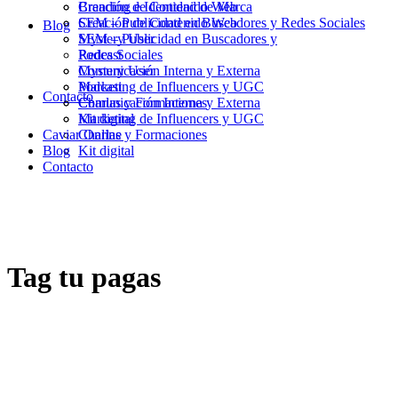
Branding e Identidad de Marca
Creación de Contenido Web
Creación de Contenido Web
SEM – Publicidad en Buscadores y Redes Sociales
Blog
SEM – Publicidad en Buscadores y
Mystery User
Redes Sociales
Podcast
Mystery User
Comunicación Interna y Externa
Podcast
Marketing de Influencers y UGC
Contacto
Comunicación Interna y Externa
Charlas y Formaciones
Marketing de Influencers y UGC
Kit digital
Caviar Online
Charlas y Formaciones
Blog
Kit digital
Contacto
Tag
tu pagas