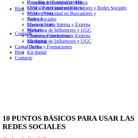
Branding e Identidad de Marca
Creación de Contenido Web
Creación de Contenido Web
SEM – Publicidad en Buscadores y Redes Sociales
Blog
SEM – Publicidad en Buscadores y
Mystery User
Redes Sociales
Podcast
Mystery User
Comunicación Interna y Externa
Podcast
Marketing de Influencers y UGC
Contacto
Comunicación Interna y Externa
Charlas y Formaciones
Marketing de Influencers y UGC
Kit digital
Caviar Online
Charlas y Formaciones
Blog
Kit digital
Contacto
10 PUNTOS BÁSICOS PARA USAR LAS
REDES SOCIALES