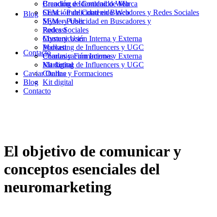
Branding e Identidad de Marca
Creación de Contenido Web
Creación de Contenido Web
SEM – Publicidad en Buscadores y Redes Sociales
Blog
SEM – Publicidad en Buscadores y
Mystery User
Redes Sociales
Podcast
Mystery User
Comunicación Interna y Externa
Podcast
Marketing de Influencers y UGC
Contacto
Comunicación Interna y Externa
Charlas y Formaciones
Marketing de Influencers y UGC
Kit digital
Caviar Online
Charlas y Formaciones
Blog
Kit digital
Contacto
El objetivo de comunicar y
conceptos esenciales del
neuromarketing
22/07/2024
22/07/2024
|
in
Branding
|
by
Joan Martín