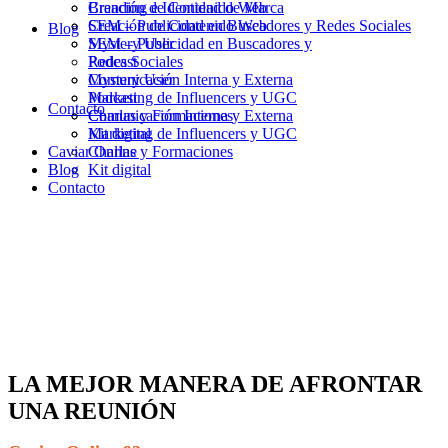
Branding e Identidad de Marca
Creación de Contenido Web
Creación de Contenido Web
SEM – Publicidad en Buscadores y Redes Sociales
Blog
SEM – Publicidad en Buscadores y
Mystery User
Redes Sociales
Podcast
Mystery User
Comunicación Interna y Externa
Podcast
Marketing de Influencers y UGC
Contacto
Comunicación Interna y Externa
Charlas y Formaciones
Marketing de Influencers y UGC
Kit digital
Caviar Online
Charlas y Formaciones
Blog
Kit digital
Contacto
LA MEJOR MANERA DE AFRONTAR
UNA REUNIÓN