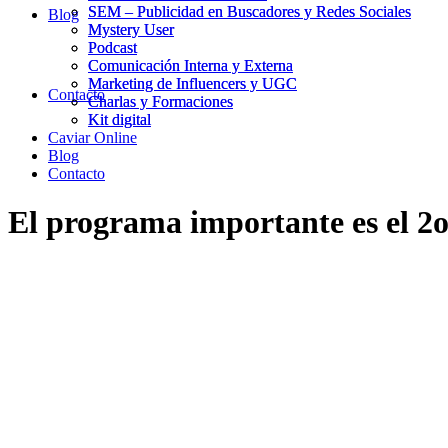
SEM – Publicidad en Buscadores y Redes Sociales
SEM – Publicidad en Buscadores y Redes Sociales
Blog
Mystery User
Mystery User
Podcast
Podcast
Comunicación Interna y Externa
Comunicación Interna y Externa
Marketing de Influencers y UGC
Marketing de Influencers y UGC
Contacto
Charlas y Formaciones
Charlas y Formaciones
Kit digital
Kit digital
Caviar Online
Blog
Contacto
El programa importante es el 2
29/04/2025
29/04/2025
|
in
Comunicación
|
by
Joan Martín