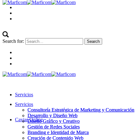
Search for:
Servicios
Servicios
Consultoría Estratégica de Marketing y Comunicación
Consultoría Estratégica de Marketing y Comunicación
Desarrollo y Diseño Web
Desarrollo y Diseño Web
Caviar Online
Diseño Gráfico y Creativo
Diseño Gráfico y Creativo
Gestión de Redes Sociales
Gestión de Redes Sociales
Branding e Identidad de Marca
Branding e Identidad de Marca
Creación de Contenido Web
Creación de Contenido Web