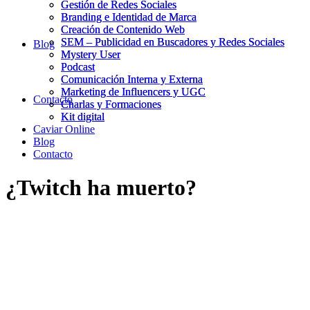
Gestión de Redes Sociales
Gestión de Redes Sociales
Branding e Identidad de Marca
Branding e Identidad de Marca
Creación de Contenido Web
Creación de Contenido Web
SEM – Publicidad en Buscadores y Redes Sociales
SEM – Publicidad en Buscadores y Redes Sociales
Blog
Mystery User
Mystery User
Podcast
Podcast
Comunicación Interna y Externa
Comunicación Interna y Externa
Marketing de Influencers y UGC
Marketing de Influencers y UGC
Contacto
Charlas y Formaciones
Charlas y Formaciones
Kit digital
Kit digital
Caviar Online
Blog
Contacto
¿Twitch ha muerto?
03/03/2025
|
in
Redes Sociales
|
by
Joan Martín