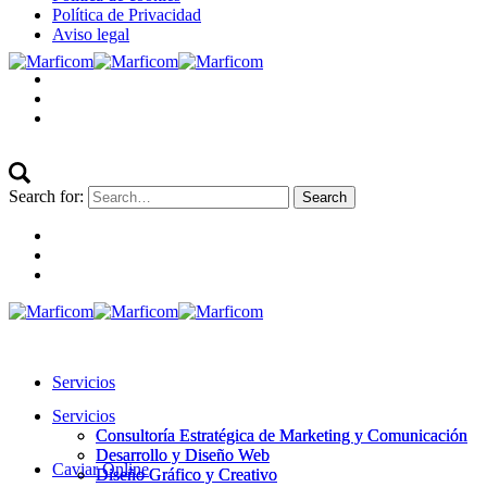
Política de Privacidad
Aviso legal
Search for:
Servicios
Servicios
Consultoría Estratégica de Marketing y Comunicación
Consultoría Estratégica de Marketing y Comunicación
Desarrollo y Diseño Web
Desarrollo y Diseño Web
Caviar Online
Diseño Gráfico y Creativo
Diseño Gráfico y Creativo