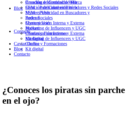
Branding e Identidad de Marca
Creación de Contenido Web
Creación de Contenido Web
SEM – Publicidad en Buscadores y Redes Sociales
Blog
SEM – Publicidad en Buscadores y
Mystery User
Redes Sociales
Podcast
Mystery User
Comunicación Interna y Externa
Podcast
Marketing de Influencers y UGC
Contacto
Comunicación Interna y Externa
Charlas y Formaciones
Marketing de Influencers y UGC
Kit digital
Caviar Online
Charlas y Formaciones
Blog
Kit digital
Contacto
¿Conoces los piratas sin parche
en el ojo?
14/04/2025
|
in
Branding
|
by
Joan Martín