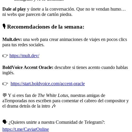
Dale al play
y únete a la conversación. Que no te vendan humo…
ni webs que parecen de cartón piedra.
🎙️ Recomendaciones de la semana:
Mult.dev:
una web para crear animaciones de viajes en pocos clics
para tus redes sociales.
👉
https://mult.dev/
BoldVoice Accent Oracle:
descubre si tienes acento cuando hablas
inglés.
👉
https://start.boldvoice.com/accent-oracle
💬 Y si eres fan de
The White Lotus
, nuestras amigas de
aTemporadas nos escriben para comentar el cabreo del compositor y
el drama detrás de la intro 🎶
🗣️ ¿Quieres unirte a nuestra Comunidad de Telegram?:
https://t.me/CaviarOnline