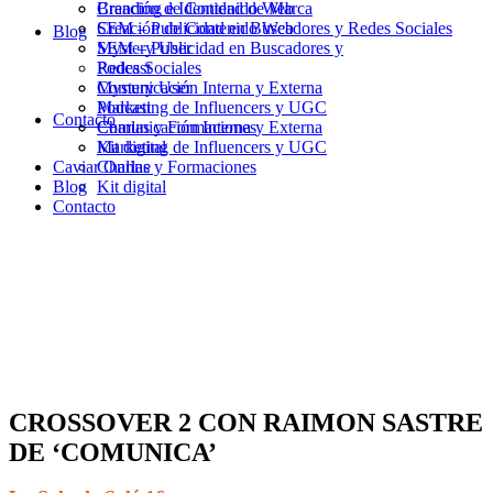
Branding e Identidad de Marca
Creación de Contenido Web
Creación de Contenido Web
SEM – Publicidad en Buscadores y Redes Sociales
Blog
SEM – Publicidad en Buscadores y
Mystery User
Redes Sociales
Podcast
Mystery User
Comunicación Interna y Externa
Podcast
Marketing de Influencers y UGC
Contacto
Comunicación Interna y Externa
Charlas y Formaciones
Marketing de Influencers y UGC
Kit digital
Caviar Online
Charlas y Formaciones
Blog
Kit digital
Contacto
CROSSOVER 2 CON RAIMON SASTRE
DE ‘COMUNICA’