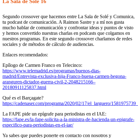
La Sala de Solé 16
Segundo crossover que hacemos entre La Sala de Solé y Comunica,
tu podcast de comunicación. A Raimon Sastre y a mí nos gusta
mucho hablar de comunicación y confrontar ideas y puntos de visto
y hemos convertido nuestras charlas en podcasts que colgamos en
nuestros programas. En este segundo crossover charlamos de redes
sociales y de métodos de cálculo de audiencias.
Enlaces recomendados:
Epílogo de Carmen Franco en Telecinco:
https://www.telemadrid.es/programas/buenos-dias-
madrid/Entrevista-exclusiva-hija-Franco-buena-carmen-begona-
aranguren-dictador-guerra-civil-2-2048215166–
20180911125837.html
Qué es el Barçagate?
https://cadenaser.com/programa/2020/02/17/el_larguero/1581975739
La FAPE pide un epígrafe para periodistas en el IAE:
https://fape.es/la-fape-solicita-a-la-ministra-de-hacienda-un-epigrafe-
especifico-para-periodistas-en-el-iae/
Ya sabes que puedes ponerte en contacto con nosotros y