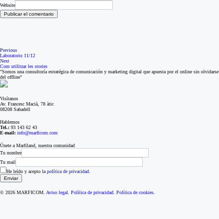
Website
Previous
Laboratorio 11/12
Next
Com utilitzar les stories
"Somos una consultoría estratégica de comunicación y marketing digital que apuesta por el online sin olvidarse
del offline"
Visítanos
Av. Francesc Macià, 78 àtic
08208 Sabadell
Hablemos
Tel.:
93 143 62 43
E-mail:
info@marficom.com
Únete a Marfiland, nuestra comunidad
Tu nombre
Tu mail
He leído y acepto la
política de privacidad
.
© 2026 MARFICOM.
Aviso legal
.
Política de privacidad
.
Política de cookies
.