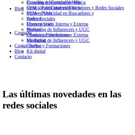
Branding e Identidad de Marca
Creación de Contenido Web
Creación de Contenido Web
SEM – Publicidad en Buscadores y Redes Sociales
Blog
SEM – Publicidad en Buscadores y
Mystery User
Redes Sociales
Podcast
Mystery User
Comunicación Interna y Externa
Podcast
Marketing de Influencers y UGC
Contacto
Comunicación Interna y Externa
Charlas y Formaciones
Marketing de Influencers y UGC
Kit digital
Caviar Online
Charlas y Formaciones
Blog
Kit digital
Contacto
Las últimas novedades en las
redes sociales
20/02/2023
|
in
Redes Sociales
|
by
Joan Martín