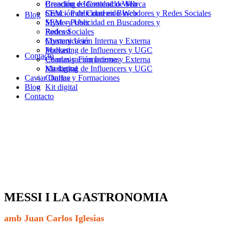
Branding e Identidad de Marca
Creación de Contenido Web
Creación de Contenido Web
SEM – Publicidad en Buscadores y Redes Sociales
Blog
SEM – Publicidad en Buscadores y
Mystery User
Redes Sociales
Podcast
Mystery User
Comunicación Interna y Externa
Podcast
Marketing de Influencers y UGC
Contacto
Comunicación Interna y Externa
Charlas y Formaciones
Marketing de Influencers y UGC
Kit digital
Caviar Online
Charlas y Formaciones
Blog
Kit digital
Contacto
MESSI I LA GASTRONOMIA
amb Juan Carlos Iglesias