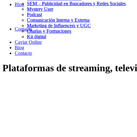
SEM – Publicidad en Buscadores y Redes Sociales
SEM – Publicidad en Buscadores y Redes Sociales
Blog
Mystery User
Mystery User
Podcast
Podcast
Comunicación Interna y Externa
Comunicación Interna y Externa
Marketing de Influencers y UGC
Marketing de Influencers y UGC
Contacto
Charlas y Formaciones
Charlas y Formaciones
Kit digital
Kit digital
Caviar Online
Blog
Contacto
Plataformas de streaming, telev
11/11/2022
|
in
Redes Sociales
|
by
Joan Martín