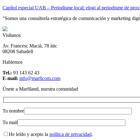
Capítol especial UAB – Periodisme local: elogi al periodisme de prox
"Somos una consultoría estratégica de comunicación y marketing digital
Visítanos
Av. Francesc Macià, 78 àtic
08208 Sabadell
Hablemos
Tel.:
93 143 62 43
E-mail:
info@marficom.com
Únete a Marfiland, nuestra comunidad
Tu nombre
Tu mail
He leído y acepto la
política de privacidad
.