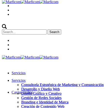
Search
for:
Servicios
Servicios
Consultoría Estratégica de Marketing y Comunicación
Consultoría Estratégica de Marketing y Comunicación
Desarrollo y Diseño Web
Desarrollo y Diseño Web
Caviar Online
Diseño Gráfico y Creativo
Diseño Gráfico y Creativo
Gestión de Redes Sociales
Gestión de Redes Sociales
Branding e Identidad de Marca
Branding e Identidad de Marca
Creación de Contenido Web
Creación de Contenido Web