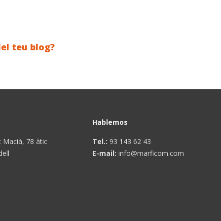
el teu blog?
Hablemos
 Macià, 78 àtic
Tel.:
93 143 62 43
ell
E-mail:
info@marficom.com