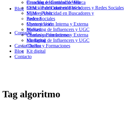
Branding e Identidad de Marca
Creación de Contenido Web
Creación de Contenido Web
SEM – Publicidad en Buscadores y Redes Sociales
Blog
SEM – Publicidad en Buscadores y
Mystery User
Redes Sociales
Podcast
Mystery User
Comunicación Interna y Externa
Podcast
Marketing de Influencers y UGC
Contacto
Comunicación Interna y Externa
Charlas y Formaciones
Marketing de Influencers y UGC
Kit digital
Caviar Online
Charlas y Formaciones
Blog
Kit digital
Contacto
Tag
algoritmo