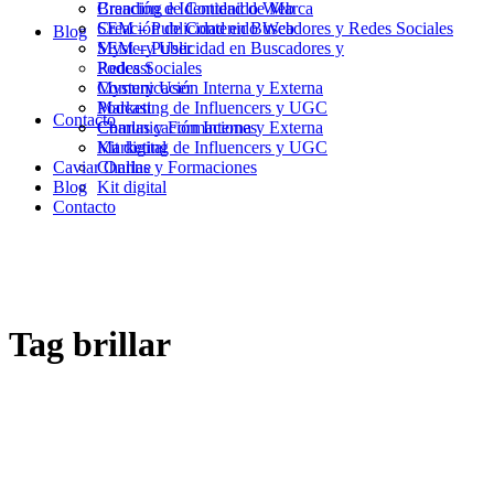
Branding e Identidad de Marca
Creación de Contenido Web
Creación de Contenido Web
SEM – Publicidad en Buscadores y Redes Sociales
Blog
SEM – Publicidad en Buscadores y
Mystery User
Redes Sociales
Podcast
Mystery User
Comunicación Interna y Externa
Podcast
Marketing de Influencers y UGC
Contacto
Comunicación Interna y Externa
Charlas y Formaciones
Marketing de Influencers y UGC
Kit digital
Caviar Online
Charlas y Formaciones
Blog
Kit digital
Contacto
Tag
brillar