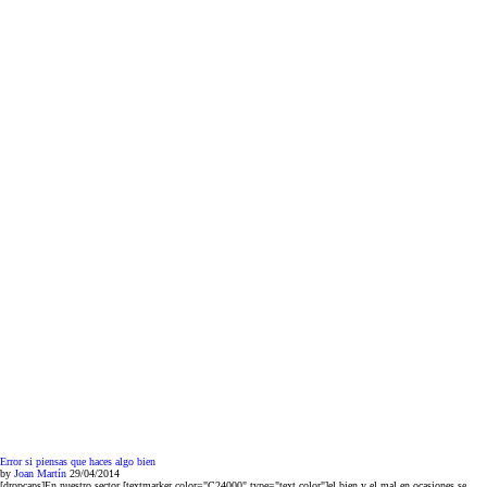
Error si piensas que haces algo bien
by
Joan Martín
29/04/2014
[dropcaps]En nuestro sector [textmarker color="C24000" type="text color"]el bien y el mal en ocasiones se