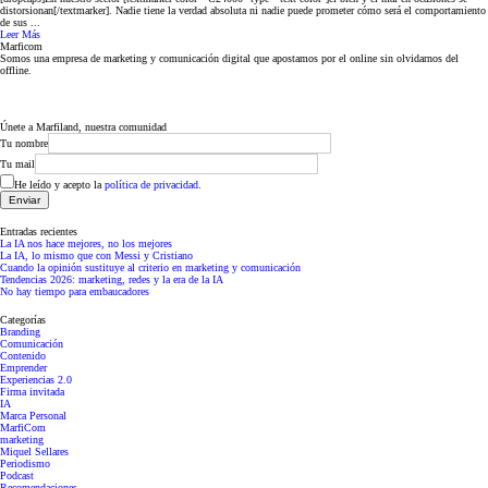
distorsionan[/textmarker]. Nadie tiene la verdad absoluta ni nadie puede prometer cómo será el comportamiento
de sus ...
Leer Más
Marficom
Somos una empresa de marketing y comunicación digital que apostamos por el online sin olvidarnos del
offline.
Únete a Marfiland, nuestra comunidad
Tu nombre
Tu mail
He leído y acepto la
política de privacidad
.
Entradas recientes
La IA nos hace mejores, no los mejores
La IA, lo mismo que con Messi y Cristiano
Cuando la opinión sustituye al criterio en marketing y comunicación
Tendencias 2026: marketing, redes y la era de la IA
No hay tiempo para embaucadores
Categorías
Branding
Comunicación
Contenido
Emprender
Experiencias 2.0
Firma invitada
IA
Marca Personal
MarfiCom
marketing
Miquel Sellares
Periodismo
Podcast
Recomendaciones