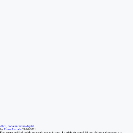
2021, hacia un futuro digital
by
Firma Invitada
27/01/2021
Esta nueva realidad podría estar cada vez más cerca. La crisis del covid 19 nos obligó a adaptarnos y a