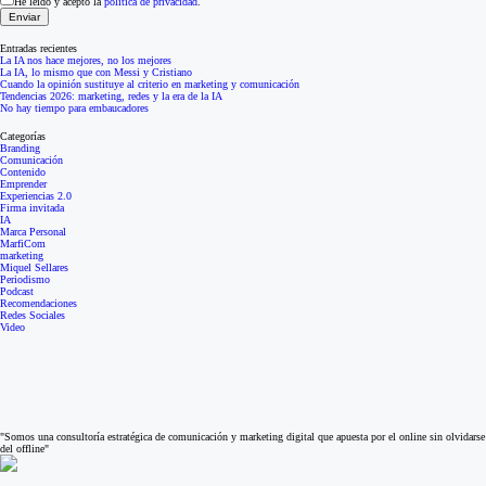
He leído y acepto la
política de privacidad
.
Entradas recientes
La IA nos hace mejores, no los mejores
La IA, lo mismo que con Messi y Cristiano
Cuando la opinión sustituye al criterio en marketing y comunicación
Tendencias 2026: marketing, redes y la era de la IA
No hay tiempo para embaucadores
Categorías
Branding
Comunicación
Contenido
Emprender
Experiencias 2.0
Firma invitada
IA
Marca Personal
MarfiCom
marketing
Miquel Sellares
Periodismo
Podcast
Recomendaciones
Redes Sociales
Video
"Somos una consultoría estratégica de comunicación y marketing digital que apuesta por el online sin olvidarse
del offline"