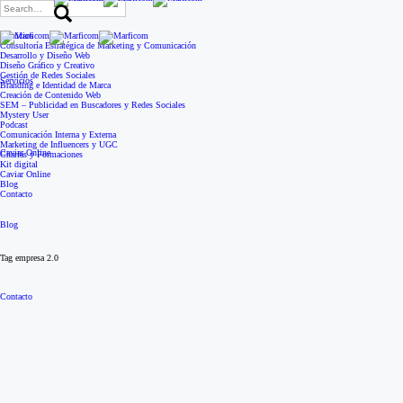
Search
for:
Servicios
Consultoría Estratégica de Marketing y Comunicación
Desarrollo y Diseño Web
Diseño Gráfico y Creativo
Gestión de Redes Sociales
Servicios
Branding e Identidad de Marca
Creación de Contenido Web
SEM – Publicidad en Buscadores y Redes Sociales
Mystery User
Podcast
Comunicación Interna y Externa
Marketing de Influencers y UGC
Caviar Online
Charlas y Formaciones
Kit digital
Caviar Online
Blog
Contacto
Blog
Tag
empresa 2.0
Contacto