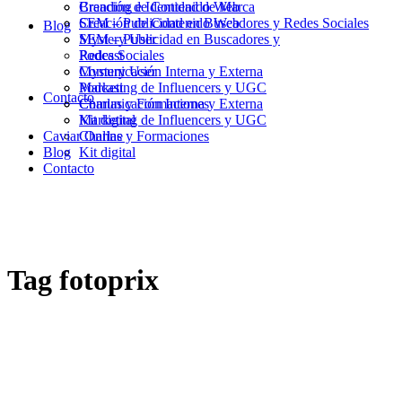
Branding e Identidad de Marca
Creación de Contenido Web
Creación de Contenido Web
SEM – Publicidad en Buscadores y Redes Sociales
Blog
SEM – Publicidad en Buscadores y
Mystery User
Redes Sociales
Podcast
Mystery User
Comunicación Interna y Externa
Podcast
Marketing de Influencers y UGC
Contacto
Comunicación Interna y Externa
Charlas y Formaciones
Marketing de Influencers y UGC
Kit digital
Caviar Online
Charlas y Formaciones
Blog
Kit digital
Contacto
Tag
fotoprix