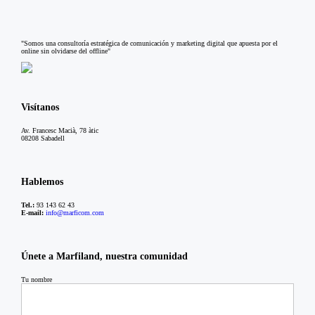
"Somos una consultoría estratégica de comunicación y marketing digital que apuesta por el
online sin olvidarse del offline"
Visítanos
Av. Francesc Macià, 78 àtic
08208 Sabadell
Hablemos
Tel.:
93 143 62 43
E-mail:
info@marficom.com
Únete a Marfiland, nuestra comunidad
Tu nombre