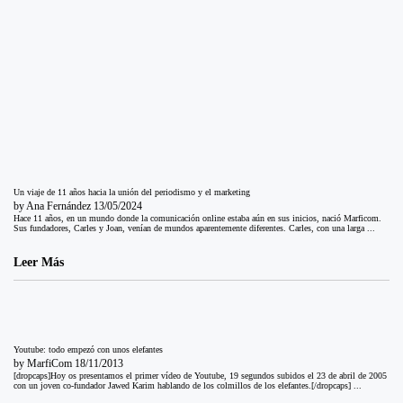
Un viaje de 11 años hacia la unión del periodismo y el marketing
by
Ana Fernández
13/05/2024
Hace 11 años, en un mundo donde la comunicación online estaba aún en sus inicios, nació Marficom.
Sus fundadores, Carles y Joan, venían de mundos aparentemente diferentes. Carles, con una larga ...
Leer Más
Youtube: todo empezó con unos elefantes
by
MarfiCom
18/11/2013
[dropcaps]Hoy os presentamos el primer vídeo de Youtube, 19 segundos subidos el 23 de abril de 2005
con un joven co-fundador Jawed Karim hablando de los colmillos de los elefantes.[/dropcaps] ...