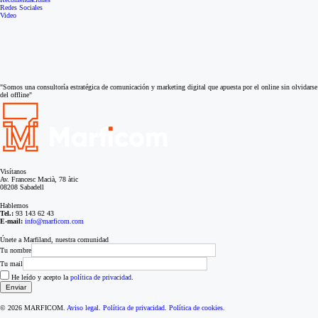
Redes Sociales
Video
"Somos una consultoría estratégica de comunicación y marketing digital que apuesta por el online sin olvidarse
del offline"
Visítanos
Av. Francesc Macià, 78 àtic
08208 Sabadell
Hablemos
Tel.:
93 143 62 43
E-mail:
info@marficom.com
Únete a Marfiland, nuestra comunidad
Tu nombre
Tu mail
He leído y acepto la
política de privacidad
.
© 2026 MARFICOM.
Aviso legal
.
Política de privacidad
.
Política de cookies
.