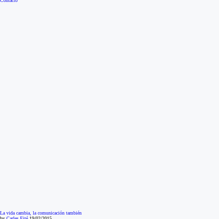
Contacto
La vida cambia, la comunicación también
by
Carles Fité
19/02/2015