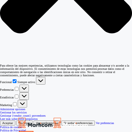
Para ofrecer las mejores experiencias, utilizamos tecnologías como las cookies para almacenar y/o acceder a la
información del dispositivo. El consentimiento de estas tecnologías nos permitirá procesar datos como el
comportamiento de navegación o las identificaciones únicas en este sitio. No consentir o retirar el
consentimiento, puede afectar negativamente a ciertas características y funciones.
Funcional
Funcional
Siempre activo
Preferencias
Preferencias
Estadísticas
Estadísticas
Marketing
Marketing
Administrar opciones
Gestionar los servicios
Gestionar {vendor_count} proveedores
Leer más sobre estos propósitos
Aceptar
Denegar
Ver preferencias
Guardar preferencias
Ver preferencias
Política de cookies
Política de Privacidad