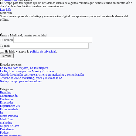
El tiempo pasa tan deprisa que no nos damos cuenta de algunos cambios que hemos sufrido en nuestro día a
día. Cambian los hábitos, también en comunicación.
Leer Más
Marficom
Somos una empresa de marketing y comunicación digital que apostamos por el online sin olvidarnos del
offline.
Únete a Marfiland, nuestra comunidad
Tu nombre
Tu mail
He leído y acepto la
política de privacidad
.
Entradas recientes
La IA nos hace mejores, no los mejores
La IA, lo mismo que con Messi y Cristiano
Cuando la opinión sustituye al criterio en marketing y comunicación
Tendencias 2026: marketing, redes y la era de la IA
No hay tiempo para embaucadores
Categorías
Branding
Comunicación
Contenido
Emprender
Experiencias 2.0
Firma invitada
IA
Marca Personal
MarfiCom
marketing
Miquel Sellares
Periodismo
Podcast
Recomendaciones