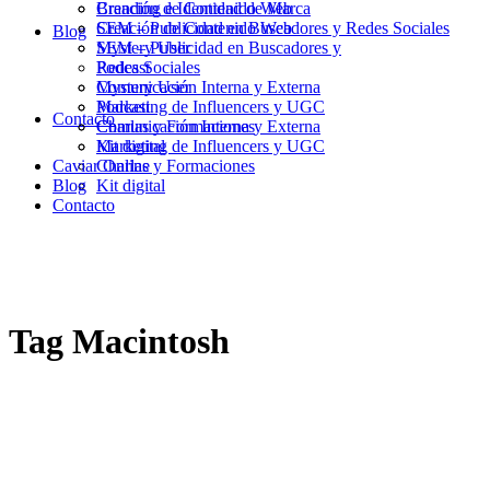
Branding e Identidad de Marca
Creación de Contenido Web
Creación de Contenido Web
SEM – Publicidad en Buscadores y Redes Sociales
Blog
SEM – Publicidad en Buscadores y
Mystery User
Redes Sociales
Podcast
Mystery User
Comunicación Interna y Externa
Podcast
Marketing de Influencers y UGC
Contacto
Comunicación Interna y Externa
Charlas y Formaciones
Marketing de Influencers y UGC
Kit digital
Caviar Online
Charlas y Formaciones
Blog
Kit digital
Contacto
Tag
Macintosh