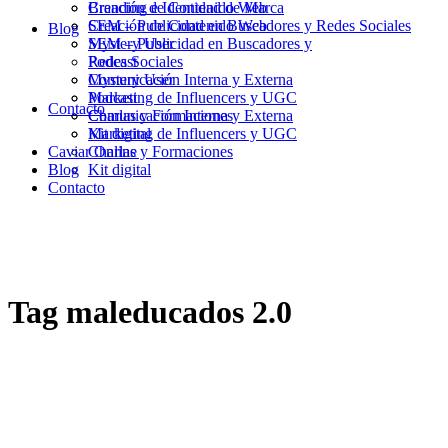
Branding e Identidad de Marca
Creación de Contenido Web
Creación de Contenido Web
SEM – Publicidad en Buscadores y Redes Sociales
Blog
SEM – Publicidad en Buscadores y
Mystery User
Redes Sociales
Podcast
Mystery User
Comunicación Interna y Externa
Podcast
Marketing de Influencers y UGC
Contacto
Comunicación Interna y Externa
Charlas y Formaciones
Marketing de Influencers y UGC
Kit digital
Caviar Online
Charlas y Formaciones
Blog
Kit digital
Contacto
Tag
maleducados 2.0