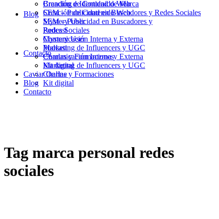
Branding e Identidad de Marca
Creación de Contenido Web
Creación de Contenido Web
SEM – Publicidad en Buscadores y Redes Sociales
Blog
SEM – Publicidad en Buscadores y
Mystery User
Redes Sociales
Podcast
Mystery User
Comunicación Interna y Externa
Podcast
Marketing de Influencers y UGC
Contacto
Comunicación Interna y Externa
Charlas y Formaciones
Marketing de Influencers y UGC
Kit digital
Caviar Online
Charlas y Formaciones
Blog
Kit digital
Contacto
Tag
marca personal redes
sociales