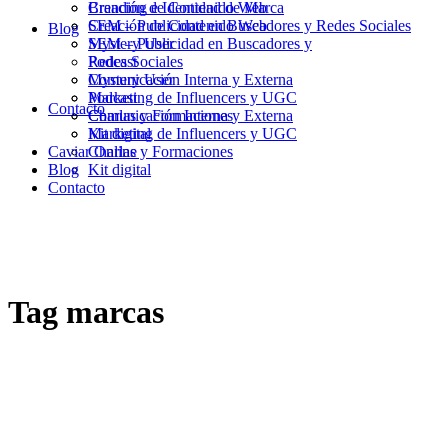
Branding e Identidad de Marca
Creación de Contenido Web
Creación de Contenido Web
SEM – Publicidad en Buscadores y Redes Sociales
Blog
SEM – Publicidad en Buscadores y
Mystery User
Redes Sociales
Podcast
Mystery User
Comunicación Interna y Externa
Podcast
Marketing de Influencers y UGC
Contacto
Comunicación Interna y Externa
Charlas y Formaciones
Marketing de Influencers y UGC
Kit digital
Caviar Online
Charlas y Formaciones
Blog
Kit digital
Contacto
Tag
marcas