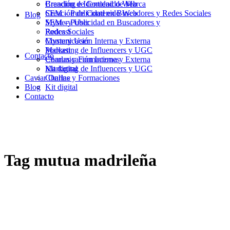
Branding e Identidad de Marca
Creación de Contenido Web
Creación de Contenido Web
SEM – Publicidad en Buscadores y Redes Sociales
Blog
SEM – Publicidad en Buscadores y
Mystery User
Redes Sociales
Podcast
Mystery User
Comunicación Interna y Externa
Podcast
Marketing de Influencers y UGC
Contacto
Comunicación Interna y Externa
Charlas y Formaciones
Marketing de Influencers y UGC
Kit digital
Caviar Online
Charlas y Formaciones
Blog
Kit digital
Contacto
Tag
mutua madrileña