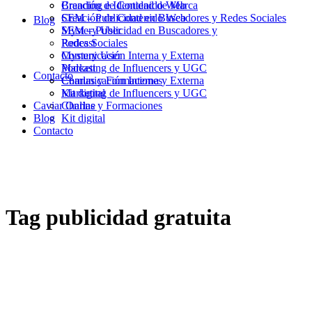
Branding e Identidad de Marca
Creación de Contenido Web
Creación de Contenido Web
SEM – Publicidad en Buscadores y Redes Sociales
Blog
SEM – Publicidad en Buscadores y
Mystery User
Redes Sociales
Podcast
Mystery User
Comunicación Interna y Externa
Podcast
Marketing de Influencers y UGC
Contacto
Comunicación Interna y Externa
Charlas y Formaciones
Marketing de Influencers y UGC
Kit digital
Caviar Online
Charlas y Formaciones
Blog
Kit digital
Contacto
Tag
publicidad gratuita