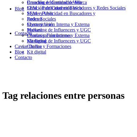
Branding e Identidad de Marca
Creación de Contenido Web
Creación de Contenido Web
SEM – Publicidad en Buscadores y Redes Sociales
Blog
SEM – Publicidad en Buscadores y
Mystery User
Redes Sociales
Podcast
Mystery User
Comunicación Interna y Externa
Podcast
Marketing de Influencers y UGC
Contacto
Comunicación Interna y Externa
Charlas y Formaciones
Marketing de Influencers y UGC
Kit digital
Caviar Online
Charlas y Formaciones
Blog
Kit digital
Contacto
Tag
relaciones entre personas