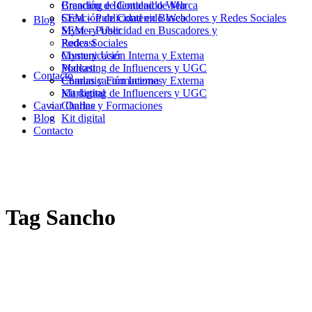
Branding e Identidad de Marca
Creación de Contenido Web
Creación de Contenido Web
SEM – Publicidad en Buscadores y Redes Sociales
Blog
SEM – Publicidad en Buscadores y
Mystery User
Redes Sociales
Podcast
Mystery User
Comunicación Interna y Externa
Podcast
Marketing de Influencers y UGC
Contacto
Comunicación Interna y Externa
Charlas y Formaciones
Marketing de Influencers y UGC
Kit digital
Caviar Online
Charlas y Formaciones
Blog
Kit digital
Contacto
Tag
Sancho