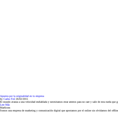
Apuesta por la originalidad en tu empresa
by
Carles Fité
26/02/2015
El mundo avanza a una velocidad endiablada y necesitamos estar atentos para no caer y salir de esta rueda que gi
Leer Más
Marficom
Somos una empresa de marketing y comunicación digital que apostamos por el online sin olvidarnos del offlin