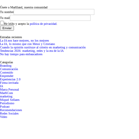
Únete a Marfiland, nuestra comunidad
Tu nombre
Tu mail
He leído y acepto la
política de privacidad
.
Entradas recientes
La IA nos hace mejores, no los mejores
La IA, lo mismo que con Messi y Cristiano
Cuando la opinión sustituye al criterio en marketing y comunicación
Tendencias 2026: marketing, redes y la era de la IA
No hay tiempo para embaucadores
Categorías
Branding
Comunicación
Contenido
Emprender
Experiencias 2.0
Firma invitada
IA
Marca Personal
MarfiCom
marketing
Miquel Sellares
Periodismo
Podcast
Recomendaciones
Redes Sociales
Video