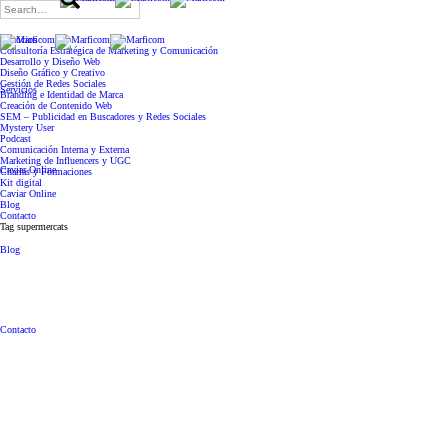
Search
for:
Servicios
Consultoría Estratégica de Marketing y Comunicación
Desarrollo y Diseño Web
Diseño Gráfico y Creativo
Gestión de Redes Sociales
Servicios
Branding e Identidad de Marca
Creación de Contenido Web
SEM – Publicidad en Buscadores y Redes Sociales
Mystery User
Podcast
Comunicación Interna y Externa
Marketing de Influencers y UGC
Caviar Online
Charlas y Formaciones
Kit digital
Caviar Online
Blog
Contacto
Tag
supermercats
Blog
Contacto