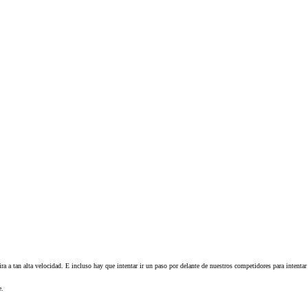
ra a tan alta velocidad. E incluso hay que intentar ir un paso por delante de nuestros competidores para intentar
e.