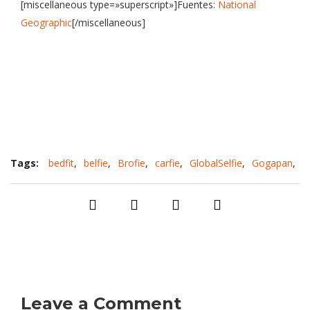
[miscellaneous type=»superscript»]Fuentes:
National
Geographic
[/miscellaneous]
Tags:
bedfit
,
belfie
,
Brofie
,
carfie
,
GlobalSelfie
,
Gogapan
,
NASA
,
powerselfie
,
pregnantselfie
,
selfbeach
,
selfeet
,
selfie
,
selfit
,
usfie
Leave a Comment