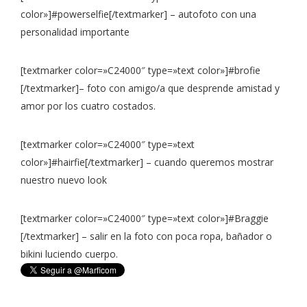
color»]#powerselfie[/textmarker] – autofoto con una
personalidad importante
[textmarker color=»C24000″ type=»text color»]#brofie
[/textmarker]– foto con amigo/a que desprende amistad y
amor por los cuatro costados.
[textmarker color=»C24000″ type=»text
color»]#hairfie[/textmarker] – cuando queremos mostrar
nuestro nuevo look
[textmarker color=»C24000″ type=»text color»]#Braggie
[/textmarker] – salir en la foto con poca ropa, bañador o
bikini luciendo cuerpo.