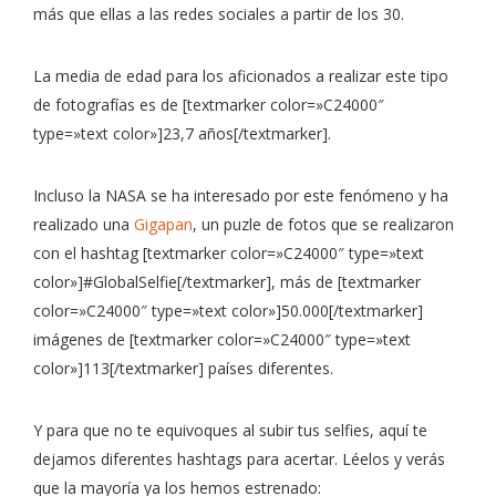
más que ellas a las redes sociales a partir de los 30.
La media de edad para los aficionados a realizar este tipo
de fotografías es de [textmarker color=»C24000″
type=»text color»]23,7 años[/textmarker].
Incluso la NASA se ha interesado por este fenómeno y ha
realizado una
Gigapan
, un puzle de fotos que se realizaron
con el hashtag [textmarker color=»C24000″ type=»text
color»]#GlobalSelfie[/textmarker], más de [textmarker
color=»C24000″ type=»text color»]50.000[/textmarker]
imágenes de [textmarker color=»C24000″ type=»text
color»]113[/textmarker] países diferentes.
Y para que no te equivoques al subir tus selfies, aquí te
dejamos diferentes hashtags para acertar. Léelos y verás
que la mayoría ya los hemos estrenado: