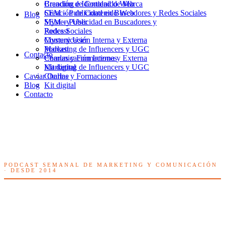
Branding e Identidad de Marca
Creación de Contenido Web
Creación de Contenido Web
SEM – Publicidad en Buscadores y Redes Sociales
Blog
SEM – Publicidad en Buscadores y
Mystery User
Redes Sociales
Podcast
Mystery User
Comunicación Interna y Externa
Podcast
Marketing de Influencers y UGC
Contacto
Comunicación Interna y Externa
Charlas y Formaciones
Marketing de Influencers y UGC
Kit digital
Caviar Online
Charlas y Formaciones
Blog
Kit digital
Contacto
PODCAST SEMANAL DE MARKETING Y COMUNICACIÓN
· DESDE 2014
Caviar Online