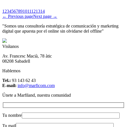
1
2
3
4
5
6
7
8
9
10
11
12
13
14
← Previous page
Next page →
"Somos una consultoría estratégica de comunicación y marketing
digital que apuesta por el online sin olvidarse del offline"
Visítanos
Av. Francesc Macià, 78 àtic
08208 Sabadell
Hablemos
Tel.:
93 143 62 43
E-mail:
info@marficom.com
Únete a Marfiland, nuestra comunidad
Tu nombre
Tu mail