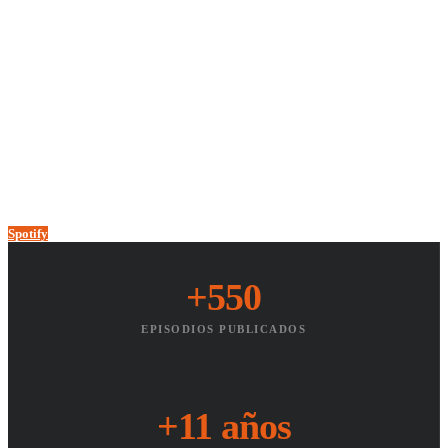
Un podcast de comunicación, marketing y el mundo digital
Uno de los más veteranos del marketing digital en español
+11 años sin faltar un viernes
Top charts Apple Podcasts España
Spotify
YouTube
Apple Podcasts
+550
EPISODIOS PUBLICADOS
+11 años