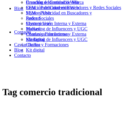
Branding e Identidad de Marca
Creación de Contenido Web
Creación de Contenido Web
SEM – Publicidad en Buscadores y Redes Sociales
Blog
SEM – Publicidad en Buscadores y
Mystery User
Redes Sociales
Podcast
Mystery User
Comunicación Interna y Externa
Podcast
Marketing de Influencers y UGC
Contacto
Comunicación Interna y Externa
Charlas y Formaciones
Marketing de Influencers y UGC
Kit digital
Caviar Online
Charlas y Formaciones
Blog
Kit digital
Contacto
Tag
comercio tradicional