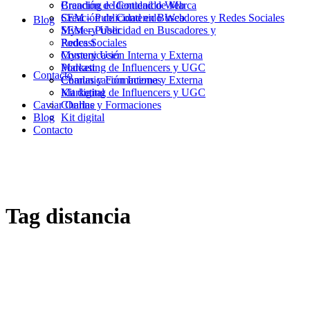
Branding e Identidad de Marca
Creación de Contenido Web
Creación de Contenido Web
SEM – Publicidad en Buscadores y Redes Sociales
Blog
SEM – Publicidad en Buscadores y
Mystery User
Redes Sociales
Podcast
Mystery User
Comunicación Interna y Externa
Podcast
Marketing de Influencers y UGC
Contacto
Comunicación Interna y Externa
Charlas y Formaciones
Marketing de Influencers y UGC
Kit digital
Caviar Online
Charlas y Formaciones
Blog
Kit digital
Contacto
Tag
distancia