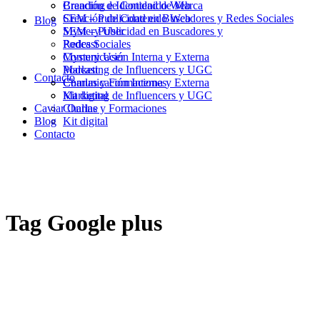
Branding e Identidad de Marca
Creación de Contenido Web
Creación de Contenido Web
SEM – Publicidad en Buscadores y Redes Sociales
Blog
SEM – Publicidad en Buscadores y
Mystery User
Redes Sociales
Podcast
Mystery User
Comunicación Interna y Externa
Podcast
Marketing de Influencers y UGC
Contacto
Comunicación Interna y Externa
Charlas y Formaciones
Marketing de Influencers y UGC
Kit digital
Caviar Online
Charlas y Formaciones
Blog
Kit digital
Contacto
Tag
Google plus