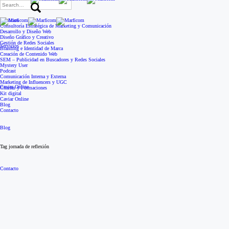
Search
for:
Servicios
Consultoría Estratégica de Marketing y Comunicación
Desarrollo y Diseño Web
Diseño Gráfico y Creativo
Gestión de Redes Sociales
Servicios
Branding e Identidad de Marca
Creación de Contenido Web
SEM – Publicidad en Buscadores y Redes Sociales
Mystery User
Podcast
Comunicación Interna y Externa
Marketing de Influencers y UGC
Caviar Online
Charlas y Formaciones
Kit digital
Caviar Online
Blog
Contacto
Blog
Tag
jornada de reflexión
Contacto