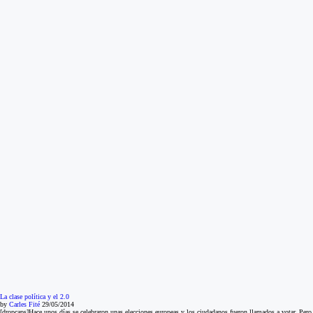
La clase política y el 2.0
by
Carles Fité
29/05/2014
[dropcaps]Hace unos días se celebraron unas elecciones europeas y los ciudadanos fueron llamados a votar. Pero