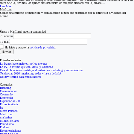
antes de ello, tuvimos los quince días habituales de campaña electoral con la jornada ...
Leer Más
Marficom
Somos una empresa de marketing y comunicación digital que apostamos por el online sin olvidarnos del
offline.
Únete a Marfiland, nuestra comunidad
Tu nombre
Tu mail
He leído y acepto la
política de privacidad
.
Entradas recientes
La IA nos hace mejores, no los mejores
La IA, lo mismo que con Messi y Cristiano
Cuando la opinión sustituye al criterio en marketing y comunicación
Tendencias 2026: marketing, redes y la era de la IA
No hay tiempo para embaucadores
Categorías
Branding
Comunicación
Contenido
Emprender
Experiencias 2.0
Firma invitada
IA
Marca Personal
MarfiCom
marketing
Miquel Sellares
Periodismo
Podcast
Recomendaciones
Redes Sociales