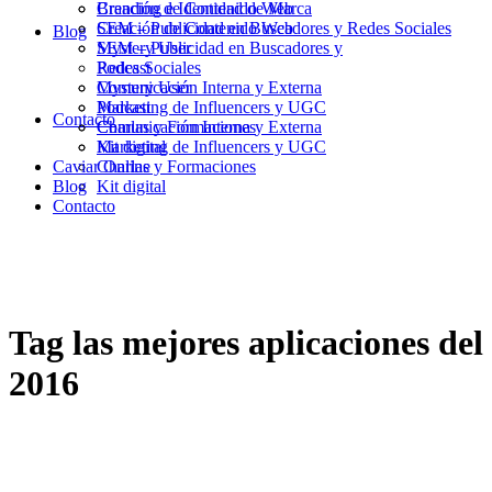
Branding e Identidad de Marca
Creación de Contenido Web
Creación de Contenido Web
SEM – Publicidad en Buscadores y Redes Sociales
Blog
SEM – Publicidad en Buscadores y
Mystery User
Redes Sociales
Podcast
Mystery User
Comunicación Interna y Externa
Podcast
Marketing de Influencers y UGC
Contacto
Comunicación Interna y Externa
Charlas y Formaciones
Marketing de Influencers y UGC
Kit digital
Caviar Online
Charlas y Formaciones
Blog
Kit digital
Contacto
Tag
las mejores aplicaciones del
2016