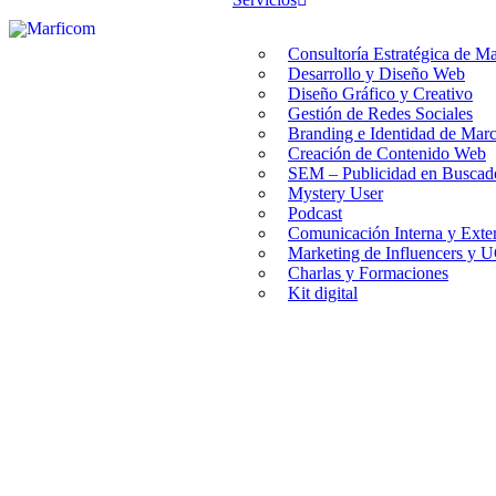
Consultoría Estratégica de M
Desarrollo y Diseño Web
Diseño Gráfico y Creativo
Gestión de Redes Sociales
Branding e Identidad de Mar
Creación de Contenido Web
SEM – Publicidad en Buscado
Mystery User
Podcast
Comunicación Interna y Exte
Marketing de Influencers y
Charlas y Formaciones
Kit digital