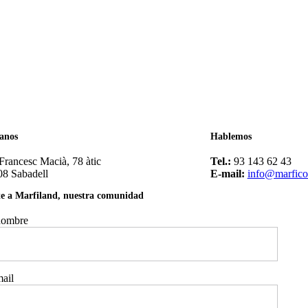
tanos
Hablemos
Francesc Macià, 78 àtic
Tel.:
93 143 62 43
08 Sabadell
E-mail:
info@marfic
e a Marfiland, nuestra comunidad
nombre
ail